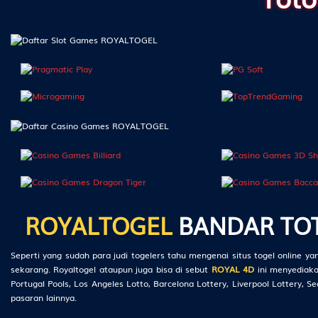
ROYALTOGEL
BANDAR TOT
Seperti yang sudah para judi togelers tahu mengenai situs togel online y
sekarang. Royaltogel ataupun juga bisa di sebut
ROYAL 4D
ini menyediaka
Portugal Pools, Los Angeles Lotto, Barcelona Lottery, Liverpool Lottery, S
pasaran lainnya.