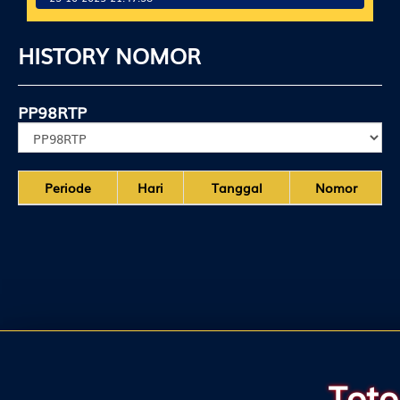
HISTORY NOMOR
PP98RTP
Periode
Hari
Tanggal
Nomor
Toto